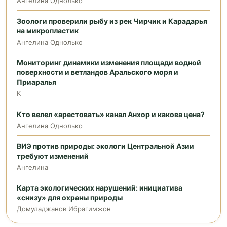
Ангелина Однолько
Зоологи проверили рыбу из рек Чирчик и Карадарья
на микропластик
Ангелина Однолько
Мониторинг динамики изменения площади водной
поверхности и ветландов Аральского моря и
Приаралья
K
Кто велел «арестовать» канал Анхор и какова цена?
Ангелина Однолько
ВИЭ против природы: экологи Центральной Азии
требуют изменений
Ангелина
Карта экологических нарушений: инициатива
«снизу» для охраны природы
Домуладжанов Ибрагимжон