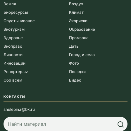
Земля
Воздух
Биоресурсы
Климат
Опустынивание
Экориски
Экотуризм
Образование
Здоровье
Промзона
Экоправо
Даты
Личности
Город и село
Инновации
Фото
Репортер.uz
Поездки
Обо всем
Видео
КОНТАКТЫ
shulepina@bk.ru