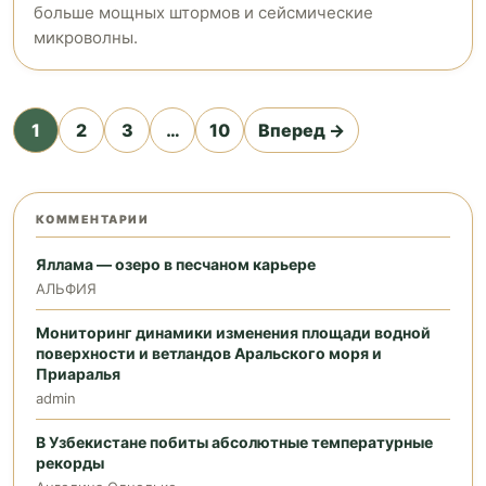
больше мощных штормов и сейсмические
микроволны.
Пагинация
1
2
3
…
10
Вперед →
записей
КОММЕНТАРИИ
Яллама — озеро в песчаном карьере
АЛЬФИЯ
Мониторинг динамики изменения площади водной
поверхности и ветландов Аральского моря и
Приаралья
admin
В Узбекистане побиты абсолютные температурные
рекорды