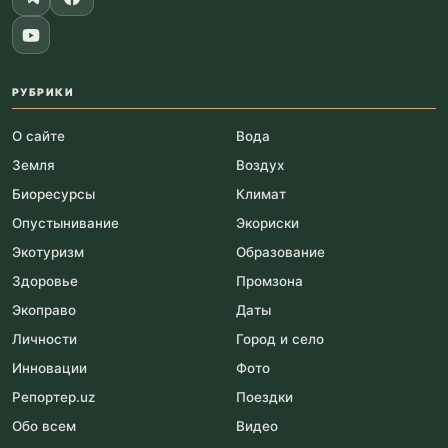
РУБРИКИ
О сайте
Вода
Земля
Воздух
Биоресурсы
Климат
Опустынивание
Экориски
Экотуризм
Образование
Здоровье
Промзона
Экоправо
Даты
Личности
Город и село
Инновации
Фото
Репортер.uz
Поездки
Обо всем
Видео