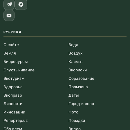
РУБРИКИ
О сайте
Вода
Земля
Воздух
Биоресурсы
Климат
Опустынивание
Экориски
Экотуризм
Образование
Здоровье
Промзона
Экоправо
Даты
Личности
Город и село
Инновации
Фото
Репортер.uz
Поездки
Обо всем
Видео