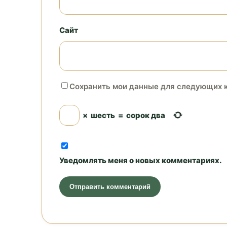
Сайт
Сохранить мои данные для следующих 
×
шесть
=
сорок два
Уведомлять меня о новых комментариях.