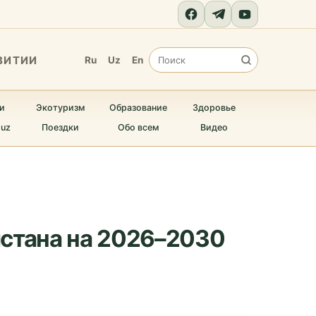
ВИТИИ
Ru
Uz
En
и
Экотуризм
Образование
Здоровье
.uz
Поездки
Обо всем
Видео
истана на 2026–2030