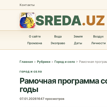
Контакты
SREDA
.UZ
О сайте
Вода
Земля
Воздух
Промзона
Экоправо
Даты
Личности
Главная
>
Рубрики
>
Город и село
>
Рамочная програм
ГОРОД И СЕЛО
Рамочная программа с
годы
07.01.2026
1647 просмотров