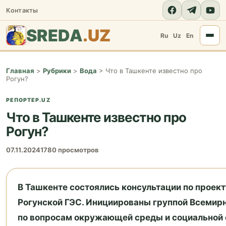
Контакты
SREDA
.UZ
Ru
Uz
En
Главная
>
Рубрики
>
Вода
>
Что в Ташкенте известно про
Рогун?
РЕПОРТЕР.UZ
Что в Ташкенте известно про
Рогун?
07.11.2024
1780 просмотров
В Ташкенте состоялись консультации по проект
Рогунской ГЭС. Инициированы группой Всемирн
по вопросам окружающей среды и социальной