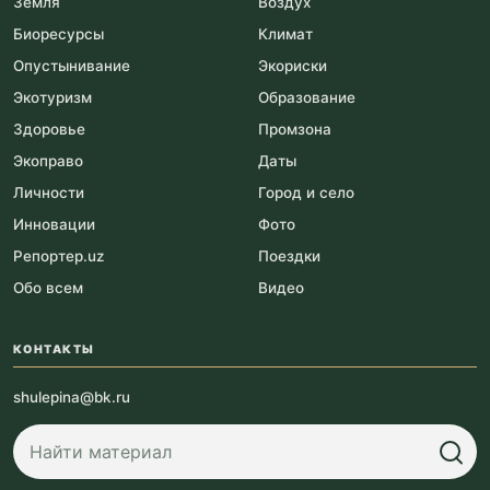
Земля
Воздух
Биоресурсы
Климат
Опустынивание
Экориски
Экотуризм
Образование
Здоровье
Промзона
Экоправо
Даты
Личности
Город и село
Инновации
Фото
Репортер.uz
Поездки
Обо всем
Видео
КОНТАКТЫ
shulepina@bk.ru