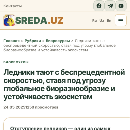
Контакты
SREDA
.UZ
Ru
Uz
En
Главная
>
Рубрики
>
Биоресурсы
>
Ледники тают с
беспрецедентной скоростью, ставя под угрозу глобальное
биоразнообразие и устойчивость экосистем
БИОРЕСУРСЫ
Ледники тают с беспрецедентной
скоростью, ставя под угрозу
глобальное биоразнообразие и
устойчивость экосистем
24.05.2025
1250 просмотров
Отступление ледников — один из самых