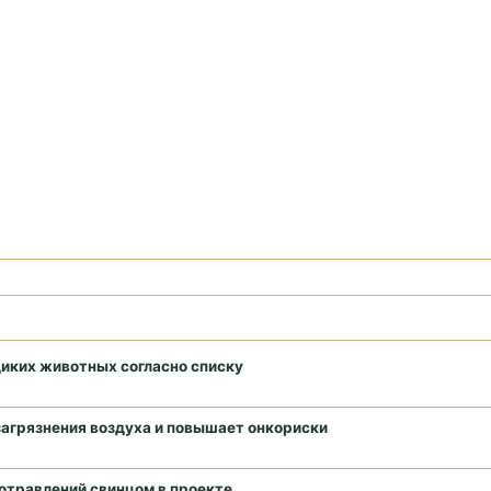
диких животных согласно списку
загрязнения воздуха и повышает онкориски
отравлений свинцом в проекте