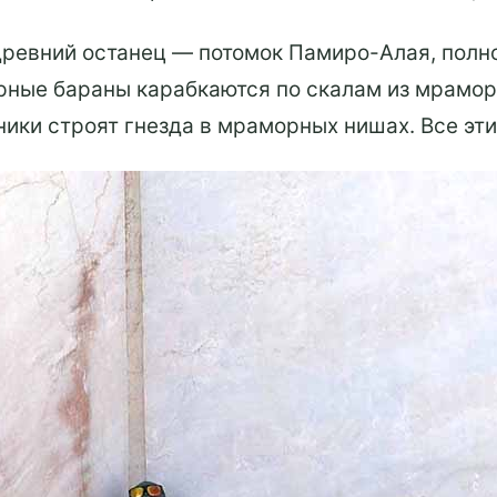
ревний останец — потомок Памиро-Алая, полно
орные бараны карабкаются по скалам из мрамора
ики строят гнезда в мраморных нишах. Все эт