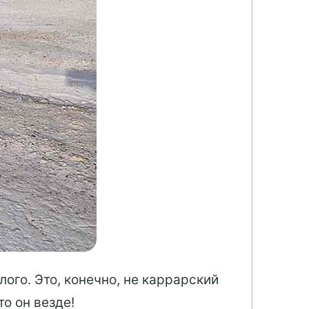
ого. Это, конечно, не каррарский
о он везде!