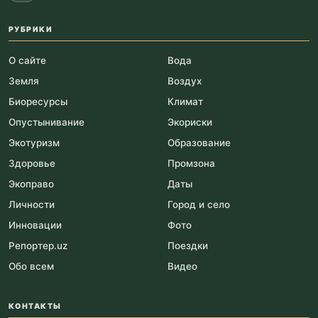
РУБРИКИ
О сайте
Вода
Земля
Воздух
Биоресурсы
Климат
Опустынивание
Экориски
Экотуризм
Образование
Здоровье
Промзона
Экоправо
Даты
Личности
Город и село
Инновации
Фото
Репортер.uz
Поездки
Обо всем
Видео
КОНТАКТЫ