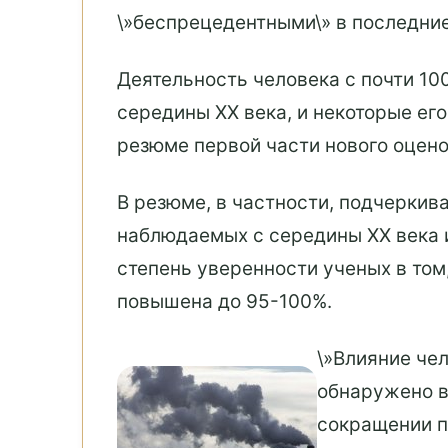
\»беспрецедентными\» в последни
Деятельность человека с почти 1
середины XX века, и некоторые ег
резюме первой части нового оцен
В резюме, в частности, подчеркива
наблюдаемых с середины XX века 
степень уверенности ученых в том,
повышена до 95-100%.
\»Влияние че
обнаружено в
сокращении п