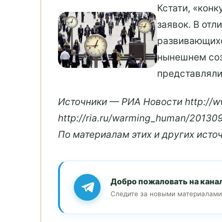
Кстати, «кон
заявок. В от
развивающихс
нынешнем соз
представляли
Источники — РИА Новости http://ww
http://ria.ru/warming_human/2013
По материалам этих и других ист
Добро пожаловать на кана
Следите за новыми материалами