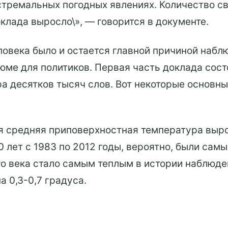
стремальных погодных явлениях. Количество св
клада выросло\», — говорится в документе.
еловека было и остается главной причиной наб
юме для политиков. Первая часть доклада сост
а десятков тысяч слов. Вот некоторые основн
ая средняя приповерхностная температура выро
лет с 1983 по 2012 годы, вероятно, были сам
о века стало самым теплым в истории наблюден
 0,3-0,7 градуса.