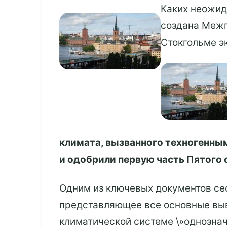
Каких неожид
создана Межп
Стокгольме э
климата, вызванного техногенным
и одобрили первую часть Пятого 
Одним из ключевых документов се
представляющее все основные выво
климатической системе \»однознач