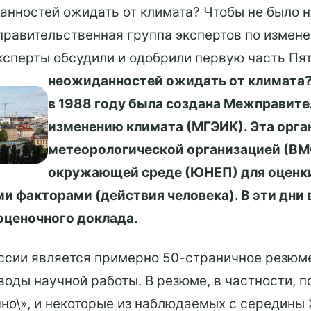
анностей ожидать от климата? Чтобы не было н
равительственная группа экспертов по изменен
ксперты обсудили и одобрили первую часть Пят
неожиданностей ожидать от климата?
в 1988 году была создана Межправите
изменению климата (МГЭИК). Эта орга
метеорологической организацией (ВМ
окружающей среде (ЮНЕП) для оценки
и факторами (действия человека). В эти дни
оценочного доклада.
ссии является примерно 50-страничное резюме
ды научной работы. В резюме, в частности, по
но\», и некоторые из наблюдаемых с середины