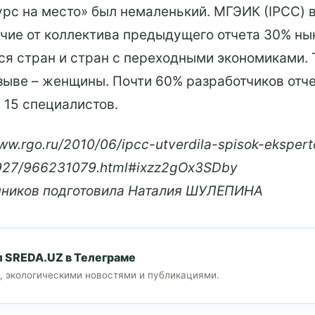
курс на место» был немаленький. МГЭИК (IPCC) 
личие от коллектива предыдущего отчета 30% ны
я стран и стран с переходными экономиками. 
ыве – женщины. Почти 60% разработчиков отче
 15 специалистов.
w.rgo.ru/2010/06/ipcc-utverdila-spisok-ekspert
0927/966231079.html#ixzz2gOx3SDby
очников подготовила Наталия ШУЛЕПИНА
л SREDA.UZ в Телеграме
, экологическими новостями и публикациями.