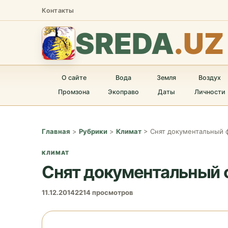
Контакты
SREDA
.UZ
О сайте
Вода
Земля
Воздух
Промзона
Экоправо
Даты
Личности
Главная
>
Рубрики
>
Климат
>
Снят документальный 
КЛИМАТ
Снят документальный 
11.12.2014
2214 просмотров