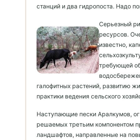
станций и два гидропоста. Надо п
Серьезный ри
ресурсов. Оч
известно, ка
сельхозкульту
требующей об
водосбережен
галофитных растений, развитию ж
практики ведения сельского хозяй
Наступающие пески Аралкумов, ог
решаемых третьим компонентом про
ландшафтов, направленные на пов