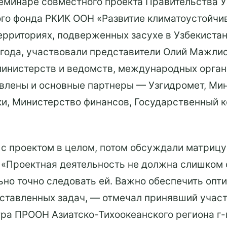
еминаре совместного проекта Правительства У
го фонда РКИК ООН «Развитие климатоустойчи
территориях, подверженных засухе в Узбекиста
 года, участвовали представители Олий Мажли
инистерств и ведомств, международных органи
влены и основные партнеры — Узгидромет, Мин
и, Министерство финансов, Государственный к
с проектом в целом, потом обсуждали матрицу
 «Проектная деятельность не должна слишком 
льно точно следовать ей. Важно обеспечить оп
ставленных задач, — отмечал принявший учас
ра ПРООН Азиатско-Тихоокеанского региона г-