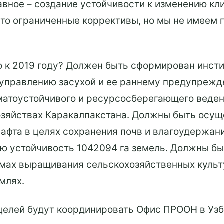
авное – создание устойчивости к изменению кл
-то ограниченные коррективы, но мы не имеем 
 к 2019 году? Должен быть сформирован инсти
 управлению засухой и ее раннему предупреж
матоустойчивого и ресурсосберегающего веден
озяйствах Каракалпакстана. Должны быть осу
афта в целях сохранения почв и влагоудержан
ю устойчивость 1042094 га земель. Должны б
емах выращивания сельскохозяйственных культу
млях.
целей будут координировать Офис ПРООН в Уз