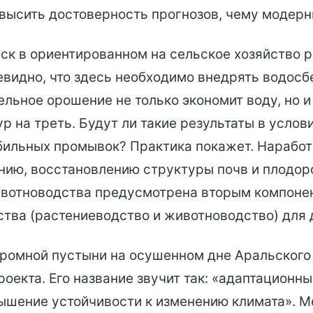
овысить достоверность прогнозов, чему модерн
ск в ориентированном на сельское хозяйство р
евидно, что здесь необходимо внедрять водосб
пельное орошение не только экономит воду, но
р на треть. Будут ли такие результаты в услов
ильных промывок? Практика покажет. Наработ
ию, восстановлению структуры почв и плодор
ивотноводства предусмотрена вторым компонен
ства (растениеводство и животноводство) для 
ромной пустыни на осушенном дне Аральского 
екта. Его название звучит так: «адаптационн
ышение устойчивости к изменению климата». 