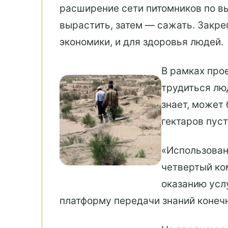
расширение сети питомников по в
вырастить, затем — сажать. Закре
экономики, и для здоровья людей.
В рамках про
трудиться люд
знает, может
гектаров пус
«Использован
четвертый ко
оказанию усл
платформу передачи знаний конеч