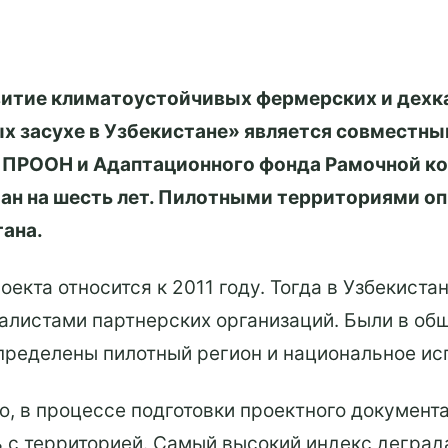
итие климатоустойчивых фермерских и дехка
х засухе в Узбекистане» является совместн
, ПРООН и Адаптационного фонда Рамочной к
ан на шесть лет. Пилотными территориями о
ана.
екта относится к 2011 году. Тогда в Узбекист
иалистами партнерских организаций. Были в о
определены пилотный регион и национальное ис
ю, в процессе подготовки проектного документ
 с территорией. Самый высокий индекс деград