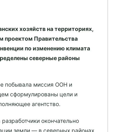
нских хозяйств на территориях,
ым проектом Правительства
онвенции по изменению климата
пределены северные районы
ане побывала миссия ООН и
бщем сформулированы цели и
полняющее агентство.
а разработчики окончательно
ации земли — в северных районах