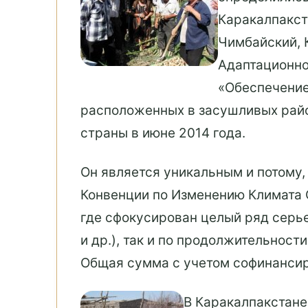
Каракалпакст
Чимбайский, 
Адаптационно
«Обеспечение
расположенных в засушливых райо
страны в июне 2014 года.
Он является уникальным и потому
Конвенции по Изменению Климата 
где сфокусирован целый ряд серь
и др.), так и по продолжительнос
Общая сумма с учетом софинансир
В Каракалпакстане