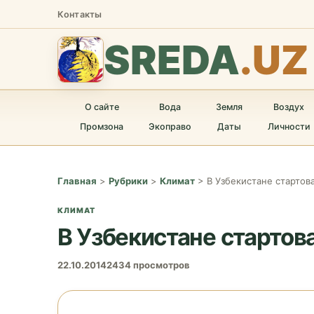
Контакты
SREDA
.UZ
О сайте
Вода
Земля
Воздух
Промзона
Экоправо
Даты
Личности
Главная
>
Рубрики
>
Климат
>
В Узбекистане стартов
КЛИМАТ
В Узбекистане стартов
22.10.2014
2434 просмотров