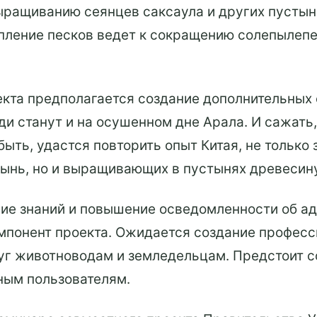
ыращиванию сеянцев саксаула и других пустын
пление песков ведет к сокращению солепылепе
екта предполагается создание дополнительных
и станут и на осушенном дне Арала. И сажать,
 быть, удастся повторить опыт Китая, не тольк
тынь, но и выращивающих в пустынях древесин
ие знаний и повышение осведомленности об ад
мпонент проекта. Ожидается создание професс
уг животноводам и земледельцам. Предстоит 
ным пользователям.