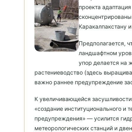
проекта адаптация
сконцентрированы 
Каракалпакстану и
Предполагается, ч
ландшафтном уровн
упор делается на 
растениеводство (здесь выращиваю
важно раннее предупреждение зас
К увеличивающейся засушливости 
«создание институционального и т
предупреждения» — усилится гидр
метеорологических станций и две