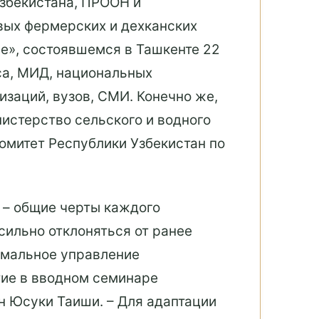
збекистана, ПРООН и
вых фермерских и дехканских
не», состоявшемся в Ташкенте 22
са, МИД, национальных
заций, вузов, СМИ. Конечно же,
истерство сельского и водного
омитет Республики Узбекистан по
 – общие черты каждого
сильно отклоняться от ранее
тимальное управление
тие в вводном семинаре
н Юсуки Таиши. – Для адаптации