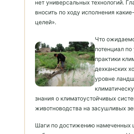
нет универсальных технологий. Гл
вносить по ходу исполнения какие
целей».
Что ожидаемо
потенциал по
практики кли
дехканских х
уровне ландш
климатическу
знания о климатоустойчивых сист
животноводства на засушливых зе
Шаги по достижению намеченных 