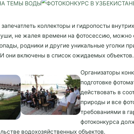
о запечатлеть коллекторы и гидропосты внутри
души, не жалея времени на фотосессию, можно
допады, родники и другие уникальные уголки п
 И они включены в список ожидаемых объектов.
Организаторы конк
подготовке фотома
действовать в соо
природы и все фот
требованиями в га
фотоконкурса дол
ельстве водохозяйственных объектов.