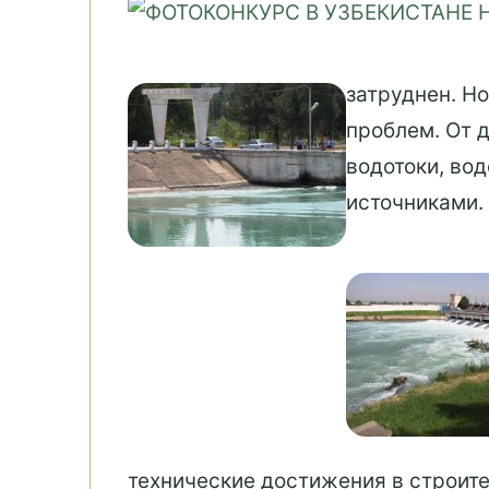
затруднен. Н
проблем. От 
водотоки, во
источниками.
технические достижения в строит