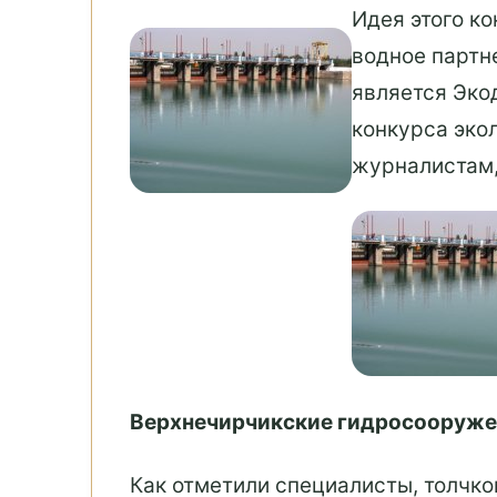
Идея этого к
водное партн
является Эко
конкурса эко
журналистам,
Верхнечирчикские гидросооруже
Как отметили специалисты, толчк