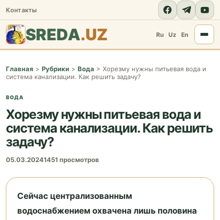
Контакты
SREDA
.UZ
Ru
Uz
En
Главная
>
Рубрики
>
Вода
>
Хорезму нужны питьевая вода и
система канализации. Как решить задачу?
ВОДА
Хорезму нужны питьевая вода и
система канализации. Как решить
задачу?
05.03.2024
1451 просмотров
Сейчас централизованным
водоснабжением охвачена лишь половина