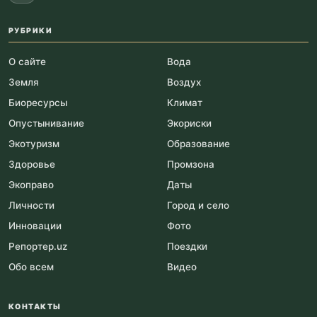
РУБРИКИ
О сайте
Вода
Земля
Воздух
Биоресурсы
Климат
Опустынивание
Экориски
Экотуризм
Образование
Здоровье
Промзона
Экоправо
Даты
Личности
Город и село
Инновации
Фото
Репортер.uz
Поездки
Обо всем
Видео
КОНТАКТЫ