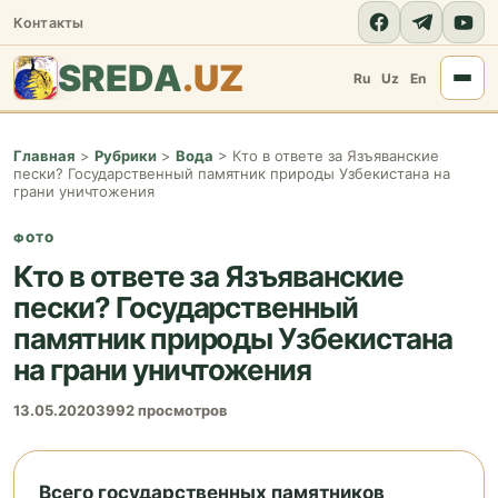
Контакты
SREDA
.UZ
Ru
Uz
En
Главная
>
Рубрики
>
Вода
>
Кто в ответе за Язъяванские
пески? Государственный памятник природы Узбекистана на
грани уничтожения
ФОТО
Кто в ответе за Язъяванские
пески? Государственный
памятник природы Узбекистана
на грани уничтожения
13.05.2020
3992 просмотров
Всего государственных памятников