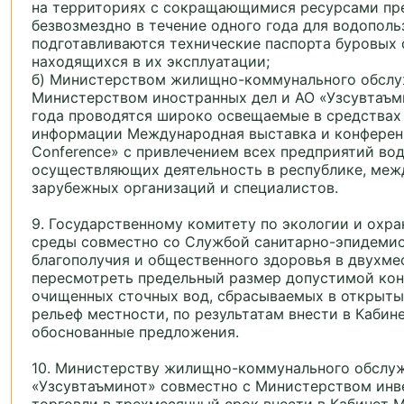
на территориях с сокращающимися ресурсами пр
безвозмездно в течение одного года для водополь
подготавливаются технические паспорта буровых 
находящихся в их эксплуатации;
б) Министерством жилищно-коммунального обслу
Министерством иностранных дел и АО «Узсувтаъм
года проводятся широко освещаемые в средствах
информации Международная выставка и конференц
Conference» с привлечением всех предприятий во
осуществляющих деятельность в республике, меж
зарубежных организаций и специалистов.
9. Государственному комитету по экологии и ох
среды совместно со Службой санитарно-эпидеми
благополучия и общественного здоровья в двухме
пересмотреть предельный размер допустимой ко
очищенных сточных вод, сбрасываемых в открыты
рельеф местности, по результатам внести в Каби
обоснованные предложения.
10. Министерству жилищно-коммунального обслу
«Узсувтаъминот» совместно с Министерством инв