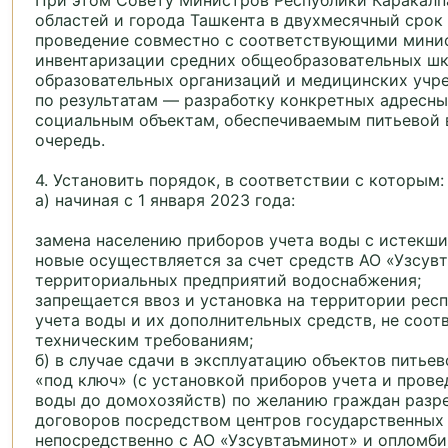
При этом Совету Министров Республики Каракалп
областей и города Ташкента в двухмесячный срок
проведение совместно с соответствующими мини
инвентаризации средних общеобразовательных ш
образовательных организаций и медицинских учр
по результатам — разработку конкретных адресн
социальным объектам, обеспечиваемым питьевой 
очередь.
4. Установить порядок, в соответствии с которым:
а) начиная с 1 января 2023 года:
замена населению приборов учета воды с истекш
новые осуществляется за счет средств АО «Узсув
территориальных предприятий водоснабжения;
запрещается ввоз и установка на территории рес
учета воды и их дополнительных средств, не соо
техническим требованиям;
б) в случае сдачи в эксплуатацию объектов питье
«под ключ» (с установкой приборов учета и пров
воды до домохозяйств) по желанию граждан разр
договоров посредством центров государственных 
непосредственно с АО «Узсувтаъминот» и опломб