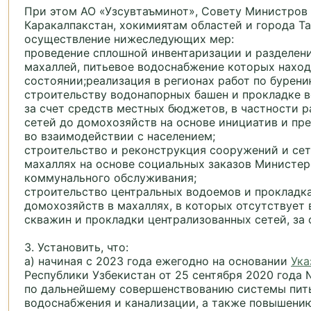
При этом АО «Узсувтаъминот», Совету Министров
Каракалпакстан, хокимиятам областей и города Т
осуществление нижеследующих мер:
проведение сплошной инвентаризации и разделени
махаллей, питьевое водоснабжение которых нахо
состоянии;
реализация в регионах работ по бурени
строительству водонапорных башен и прокладке 
за счет средств местных бюджетов, в частности р
сетей до домохозяйств на основе инициатив и пр
во взаимодействии с населением;
строительство и реконструкция сооружений и се
махаллях на основе социальных заказов Министе
коммунального обслуживания;
строительство центральных водоемов и прокладка
домохозяйств в махаллях, в которых отсутствует
скважин и прокладки централизованных сетей, за 
3. Установить, что:
а) начиная с 2023 года ежегодно на основании
Ука
Республики Узбекистан от 25 сентября 2020 года
по дальнейшему совершенствованию системы пит
водоснабжения и канализации, а также повышени