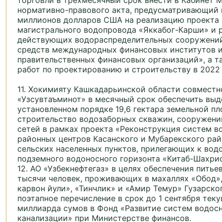
торговли в трехмесячный срок внести в Кабинет 
нормативно-правового акта, предусматривающий 
миллионов долларов США на реализацию проекта
магистрального водопровода «Яккабог-Карши» и 
действующих водораспределительных сооружений
средств международных финансовых институтов 
правительственных финансовых организаций», а т
работ по проектированию и строительству в 2022
11. Хокимияту Кашкадарьинской области совместн
«Узсувтаъминот» в месячный срок обеспечить выд
установленном порядке 19,6 гектара земельной п
строительство водозаборных скважин, сооружени
сетей в рамках проекта «Реконструкция систем 
районных центров Касанского и Мубарекского рай
сельских населенных пунктов, прилегающих к вод
подземного водоносного горизонта «Китаб-Шахрис
12. АО «Узбекнефтегаз» в целях обеспечения питье
тысячи человек, проживающих в махаллях «Обод»,
карвон йули», «Тинчлик» и «Амир Темур» Гузарско
поэтапное перечисление в срок до 1 сентября теку
миллиарда сумов в Фонд «Развитие систем водос
канализации» при Министерстве финансов.