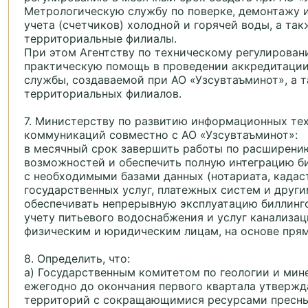
Метрологическую службу по поверке, демонтажу 
учета (счетчиков) холодной и горячей воды, а так
территориальные филиалы.
При этом Агентству по техническому регулирован
практическую помощь в проведении аккредитаци
службы, создаваемой при АО «Узсувтаъминот», а т
территориальных филиалов.
7. Министерству по развитию информационных те
коммуникаций совместно с АО «Узсувтаъминот»:
в месячный срок завершить работы по расширени
возможностей и обеспечить полную интеграцию б
с необходимыми базами данных (нотариата, кадаст
государственных услуг, платежных систем и други
обеспечивать непрерывную эксплуатацию биллинг
учету питьевого водоснабжения и услуг канализа
физическим и юридическим лицам, на основе пря
8. Определить, что:
а) Государственным комитетом по геологии и мин
ежегодно до окончания первого квартала утвержд
территорий с сокращающимися ресурсами пресны