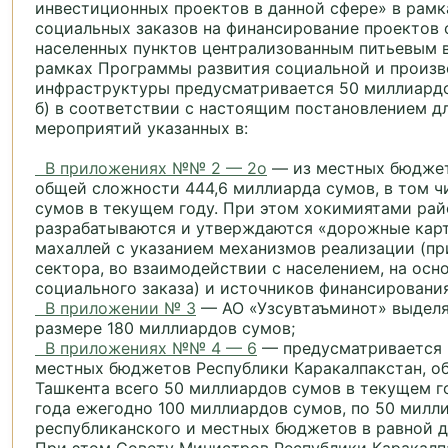
инвестиционных проектов в данной сфере» в рамк
социальных заказов на финансирование проектов 
населенных пунктов централизованным питьевым 
рамках Программы развития социальной и произ
инфраструктуры предусматривается 50 миллиардо
б) в соответствии с настоящим постановлением д
мероприятий указанных в:
В приложениях №№ 2 — 2о
— из местных бюджет
общей сложности 444,6 миллиарда сумов, в том ч
сумов в текущем году. При этом хокимиятами ра
разрабатываются и утверждаются «дорожные карт
махаллей с указанием механизмов реализации (пр
сектора, во взаимодействии с населением, на осн
социального заказа) и источников финансирования
В приложении № 3
— АО «Узсувтаъминот» выделя
размере 180 миллиардов сумов;
В приложениях №№ 4 — 6
— предусматривается 
местных бюджетов Республики Каракалпакстан, об
Ташкента всего 50 миллиардов сумов в текущем го
года ежегодно 100 миллиардов сумов, по 50 милл
республиканского и местных бюджетов в равной д