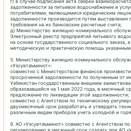
г) в случае подписания акта сверки взаиморасчет
задолженности за питьевое водоснабжение и услу
потребителями, являющимися юридическим лицом
задолженности производится путем выставления 
требования на их банковские расчетные счета;
д) Министерство жилищно-коммунального обслуж
Электронный реестр предприятий питьевого водо
на основе государственного социального заказа, 
методическую и практическую помощь указанным
5. Министерству жилищно-коммунального обслуж
«Узсувтаъминот»:
совместно с Министерством финансов произвести
просроченной задолженности по полученным от и
Узбекистан государственным внешним заимствова
образовавшейся на 1 мая 2022 года, в месячный с
предложение по ликвидации этой задолженности;
совместно с Агентством по техническому регулир
двухмесячный срок разработать и утвердить техн
различным видам приборов учета холодной и горя
6. АО «Узсувтаъминот» совместно с Агентством п
регулированию в месячный срок создать при АО «