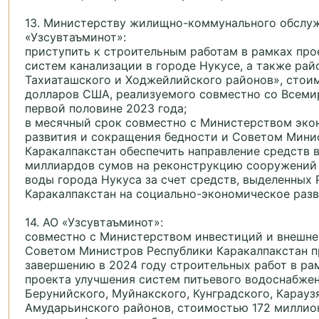
13. Министерству жилищно-коммунального обслу
«Узсувтаъминот»:
приступить к строительным работам в рамках про
систем канализации в городе Нукусе, а также рай
Тахиаташского и Ходжейлийского районов», стои
долларов США, реализуемого совместно со Всеми
первой половине 2023 года;
в месячный срок совместно с Министерством эко
развития и сокращения бедности и Советом Мини
Каракалпакстан обеспечить направление средств в
миллиардов сумов на реконструкцию сооружений
воды города Нукуса за счет средств, выделенных 
Каракалпакстан на социально-экономическое разв
14. АО «Узсувтаъминот»:
совместно с Министерством инвестиций и внешне
Советом Министров Республики Каракалпакстан п
завершению в 2024 году строительных работ в ра
проекта улучшения систем питьевого водоснабжен
Берунийского, Муйнакского, Кунградского, Карауз
Амударьинского районов, стоимостью 172 миллио