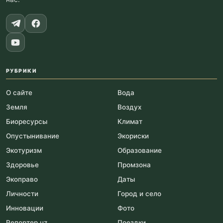
РУБРИКИ
О сайте
Вода
Земля
Воздух
Биоресурсы
Климат
Опустынивание
Экориски
Экотуризм
Образование
Здоровье
Промзона
Экоправо
Даты
Личности
Город и село
Инновации
Фото
Репортер.uz
Поездки