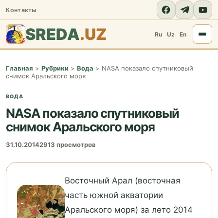
Контакты
SREDA
.UZ
Ru
Uz
En
Главная
>
Рубрики
>
Вода
>
NASA показало спутниковый
снимок Аральского моря
ВОДА
NASA показало спутниковый
снимок Аральского моря
31.10.2014
2913 просмотров
Восточный Арал (восточная
часть южной акватории
Аральского моря) за лето 2014