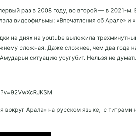
ервый раз в 2008 году, во второй — в 2021-м. 
лала видеофильмы: «Впечатления об Арале» и 
здки на днях на youtube выложила трехминутны
жнему сложная. Даже сложнее, чем два года н
 Амударьи ситуацию усугубит. Нельзя не думать
tch?v=92VwXcRJKSM
 вокруг Арала» на русском языке, с титрами н