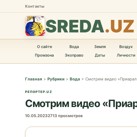
Контакты
SREDA
.UZ
О сайте
Вода
Земля
Воздух
Промзона
Экоправо
Даты
Личности
Главная
>
Рубрики
>
Вода
>
Смотрим видео «Приарал
РЕПОРТЕР.UZ
Смотрим видео «Приар
10.05.2023
2713 просмотров