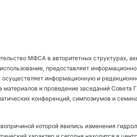
тельство МФСА в авторитетных структурах, ак
е использование, предоставляет информационн
 осуществляет информационную и редакционно
а материалов и проведение заседаний Совета 
атических конференций, симпозиумов и семина
рвопричиной которой явились изменения гидро
итический характер и сегодня находится в цен