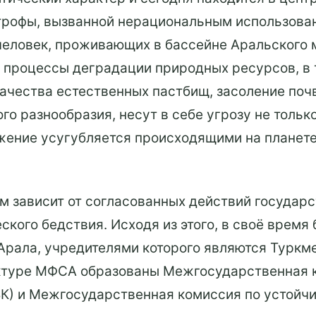
трофы, вызванной нерациональным использован
еловек, проживающих в бассейне Аральского м
процессы деградации природных ресурсов, в 
чества естественных пастбищ, засоление почв,
о разнообразия, несут в себе угрозу не только
жение усугубляется происходящими на планет
м зависит от согласованных действий госуда
ского бедствия. Исходя из этого, в своё время
рала, учредителями которого являются Туркмен
руктуре МФСА образованы Межгосударственная
К) и Межгосударственная комиссия по устойчи