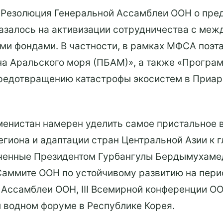
а Резолюция Генеральной Ассамблеи ООН о пр
казалось на активизации сотрудничества с ме
ми фондами. В частности, в рамках МФСА поэт
а Аральского моря (ПБАМ)», а также «Програ
редотвращению катастрофы экосистем в Приара
енистан намерен уделить самое пристальное 
гиона и адаптации стран Центральной Азии к 
вученные Президентом Гурбангулы Бердымухам
Саммите ООН по устойчивому развитию на пери
й Ассамблеи ООН, III Всемирной конференции О
м водном форуме в Республике Корея.