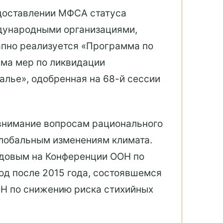
едоставлении МФСА статуса
ждународными организациями,
апно реализуется «Программа по
мма мер по ликвидации
лье», одобренная на 68-й сессии
внимание вопросам рационального
глобальным изменениям климата.
едовым на Конференции ООН по
од после 2015 года, состоявшемся
ОН по снижению риска стихийных