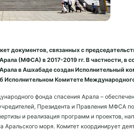
акет документов, связанных с председательс
ала (МФСА) в 2017-2019 гг. В частности, в 
Арала в Ашхабаде создан Исполнительный ко
об Исполнительном Комитете Международного
народного фонда спасения Арала – обеспечен
учредителей, Президента и Правления МФСА п
пертизы и реализация программ и проектов, н
а Аральского моря. Комитет координирует дея