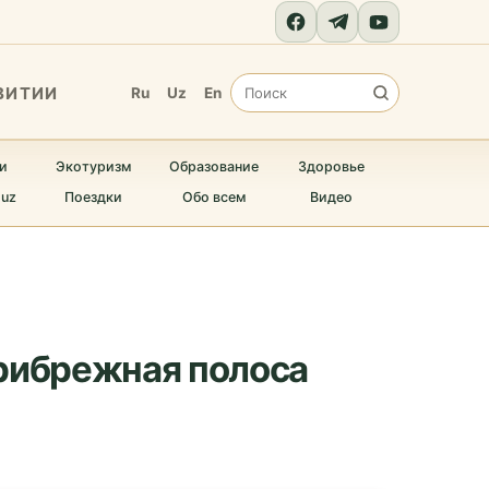
ВИТИИ
Ru
Uz
En
и
Экотуризм
Образование
Здоровье
.uz
Поездки
Обо всем
Видео
рибрежная полоса