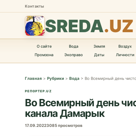
Контакты
SREDA
.UZ
О сайте
Вода
Земля
Воздух
Промзона
Экоправо
Даты
Личности
Главная
>
Рубрики
>
Вода
>
Во Всемирный день чист
РЕПОРТЕР.UZ
Во Всемирный день чи
канала Дамарык
17.09.2022
3085 просмотров