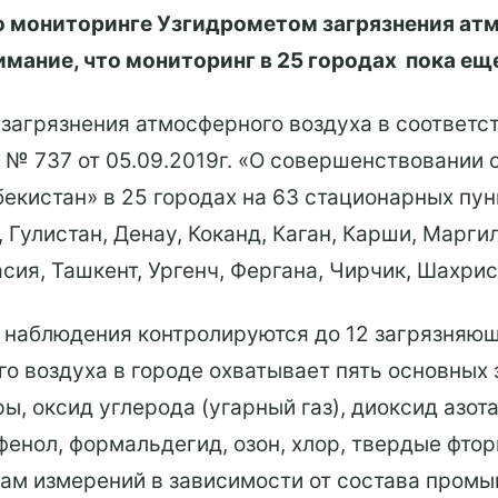
 мониторинге Узгидрометом загрязнения атм
нимание, что мониторинг в 25 городах пока ещ
загрязнения атмосферного воздуха в соответс
 № 737 от 05.09.2019г. «О совершенствовании
екистан» в 25 городах на 63 стационарных пу
 Гулистан, Денау, Коканд, Каган, Карши, Марги
ия, Ташкент, Ургенч, Фергана, Чирчик, Шахрис
х наблюдения контролируются до 12 загрязняю
о воздуха в городе охватывает пять основных 
, оксид углерода (угарный газ), диоксид азота
енол, формальдегид, озон, хлор, твердые фто
ам измерений в зависимости от состава пром