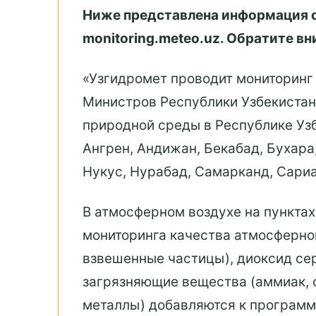
Ниже представлена информация о
monitoring.meteo.uz. Обратите в
«Узгидромет проводит мониторинг 
Министров Республики Узбекистан
природной среды в Республике Узб
Ангрен, Андижан, Бекабад, Бухара,
Нукус, Нурабад, Самарканд, Сариас
В атмосферном воздухе на пункта
мониторинга качества атмосферног
взвешенные частицы), диоксид серы
загрязняющие вещества (аммиак, ф
металлы) добавляются к программ