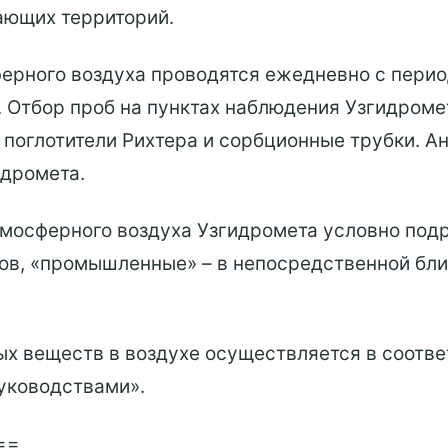
ающих территорий.
рного воздуха проводятся ежедневно с периоди
). Отбор проб на пунктах наблюдения Узгидро
 поглотители Рихтера и сорбционные трубки. А
идромета.
тмосферного воздуха Узгидромета условно под
в, «промышленные» – в непосредственной близ
х веществ в воздухе осуществляется в соотве
уководствами».
==