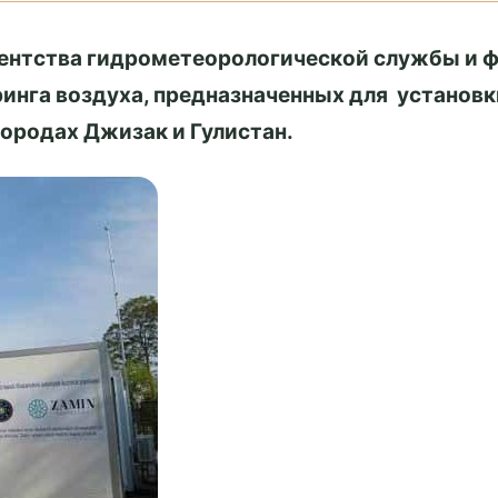
гентства гидрометеорологической службы
и
ф
нга воздуха, предназначенных для установки
городах Джизак и Гулистан.