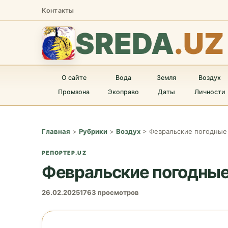
Контакты
SREDA
.UZ
О сайте
Вода
Земля
Воздух
Промзона
Экоправо
Даты
Личности
Главная
>
Рубрики
>
Воздух
>
Февральские погодные 
РЕПОРТЕР.UZ
Февральские погодные 
26.02.2025
1763 просмотров