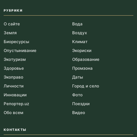
РУБРИКИ
О сайте
Вода
Земля
Воздух
Биоресурсы
Климат
Опустынивание
Экориски
Экотуризм
Образование
Здоровье
Промзона
Экоправо
Даты
Личности
Город и село
Инновации
Фото
Репортер.uz
Поездки
Обо всем
Видео
КОНТАКТЫ