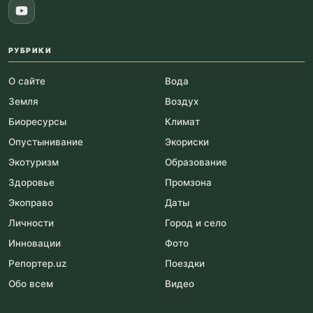
РУБРИКИ
О сайте
Вода
Земля
Воздух
Биоресурсы
Климат
Опустынивание
Экориски
Экотуризм
Образование
Здоровье
Промзона
Экоправо
Даты
Личности
Город и село
Инновации
Фото
Репортер.uz
Поездки
Обо всем
Видео