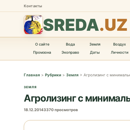
Контакты
SREDA
.UZ
О сайте
Вода
Земля
Воздух
Промзона
Экоправо
Даты
Личности
Главная
>
Рубрики
>
Земля
>
Агролизинг с минималь
ЗЕМЛЯ
Агролизинг с минимал
18.12.2014
3370 просмотров