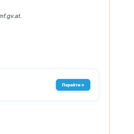
f.gv.at.
Перейти