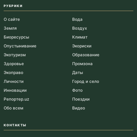
РУБРИКИ
О сайте
Вода
Земля
Воздух
Биоресурсы
Климат
Опустынивание
Экориски
Экотуризм
Образование
Здоровье
Промзона
Экоправо
Даты
Личности
Город и село
Инновации
Фото
Репортер.uz
Поездки
Обо всем
Видео
КОНТАКТЫ