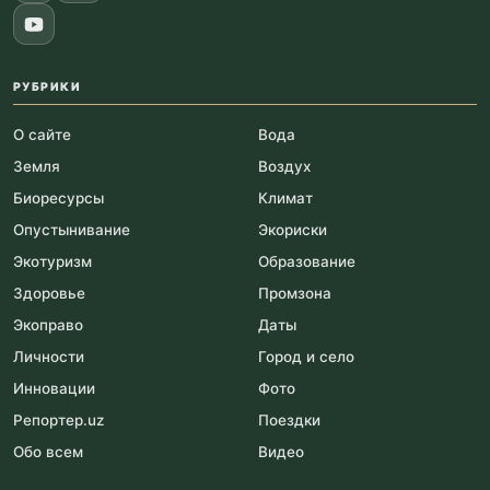
РУБРИКИ
О сайте
Вода
Земля
Воздух
Биоресурсы
Климат
Опустынивание
Экориски
Экотуризм
Образование
Здоровье
Промзона
Экоправо
Даты
Личности
Город и село
Инновации
Фото
Репортер.uz
Поездки
Обо всем
Видео