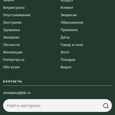
Земля
Воздух
Биоресурсы
Климат
Опустынивание
Экориски
Экотуризм
Образование
Здоровье
Промзона
Экоправо
Даты
Личности
Город и село
Инновации
Фото
Репортер.uz
Поездки
Обо всем
Видео
КОНТАКТЫ
shulepina@bk.ru