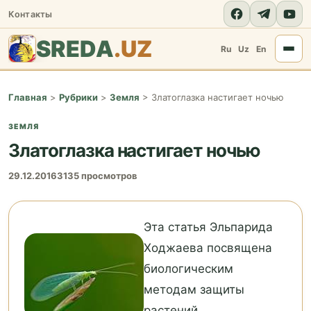
Контакты
SREDA
.UZ
Ru
Uz
En
Главная
>
Рубрики
>
Земля
>
Златоглазка настигает ночью
ЗЕМЛЯ
Златоглазка настигает ночью
29.12.2016
3135 просмотров
Эта статья Эльпарида
Ходжаева посвящена
биологическим
методам защиты
растений.