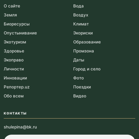
О сайте
Вода
Земля
Воздух
Биоресурсы
Климат
Опустынивание
Экориски
Экотуризм
Образование
Здоровье
Промзона
Экоправо
Даты
Личности
Город и село
Инновации
Фото
Репортер.uz
Поездки
Обо всем
Видео
КОНТАКТЫ
shulepina@bk.ru