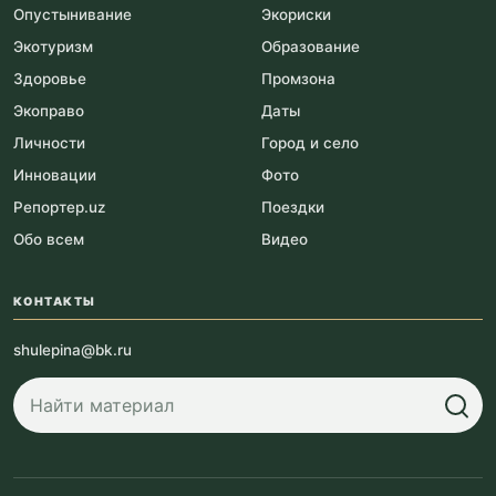
Опустынивание
Экориски
Экотуризм
Образование
Здоровье
Промзона
Экоправо
Даты
Личности
Город и село
Инновации
Фото
Репортер.uz
Поездки
Обо всем
Видео
КОНТАКТЫ
shulepina@bk.ru