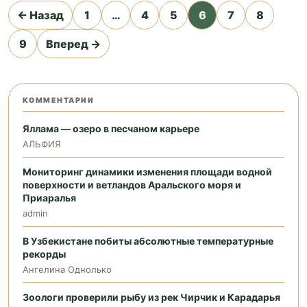
Пагинация
← Назад
1
…
4
5
6
7
8
записей
9
Вперед →
КОММЕНТАРИИ
Яллама — озеро в песчаном карьере
АЛЬФИЯ
Мониторинг динамики изменения площади водной
поверхности и ветландов Аральского моря и
Приаралья
admin
В Узбекистане побиты абсолютные температурные
рекорды
Ангелина Однолько
Зоологи проверили рыбу из рек Чирчик и Карадарья