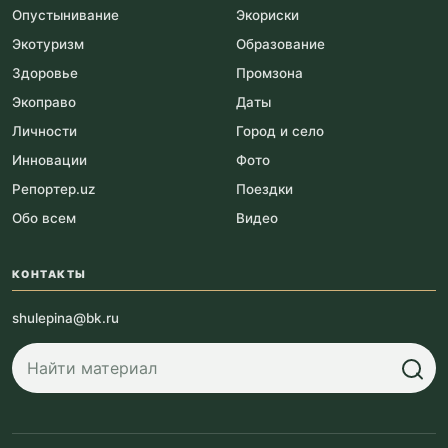
Опустынивание
Экориски
Экотуризм
Образование
Здоровье
Промзона
Экоправо
Даты
Личности
Город и село
Инновации
Фото
Репортер.uz
Поездки
Обо всем
Видео
КОНТАКТЫ
shulepina@bk.ru