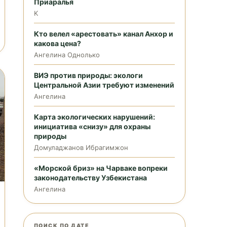
Приаралья
K
Кто велел «арестовать» канал Анхор и
какова цена?
Ангелина Однолько
ВИЭ против природы: экологи
Центральной Азии требуют изменений
Ангелина
Карта экологических нарушений:
инициатива «снизу» для охраны
природы
Домуладжанов Ибрагимжон
«Морской бриз» на Чарваке вопреки
законодательству Узбекистана
Ангелина
ПОИСК ПО ДАТЕ