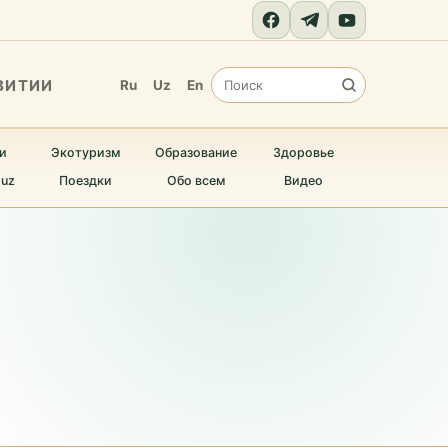
ВИТИИ
Ru
Uz
En
и
Экотуризм
Образование
Здоровье
.uz
Поездки
Обо всем
Видео