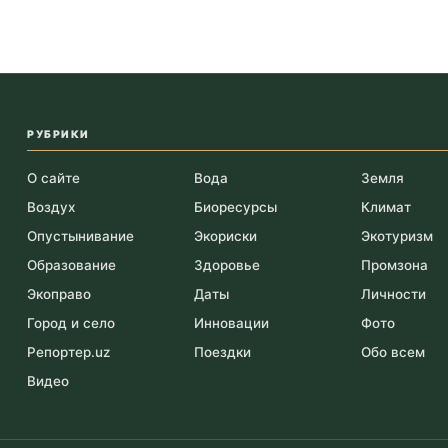
РУБРИКИ
О сайте
Вода
Земля
Воздух
Биоресурсы
Климат
Опустынивание
Экориски
Экотуризм
Образование
Здоровье
Промзона
Экоправо
Даты
Личности
Город и село
Инновации
Фото
Репортер.uz
Поездки
Обо всем
Видео