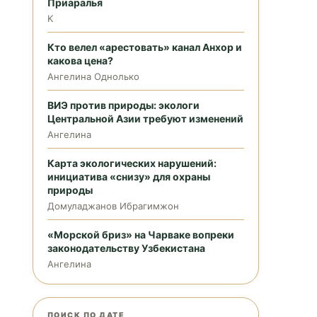
Приаралья
K
Кто велел «арестовать» канал Анхор и
какова цена?
Ангелина Однолько
ВИЭ против природы: экологи
Центральной Азии требуют изменений
Ангелина
Карта экологических нарушений:
инициатива «снизу» для охраны
природы
Домуладжанов Ибрагимжон
«Морской бриз» на Чарваке вопреки
законодательству Узбекистана
Ангелина
ПОИСК ПО ДАТЕ