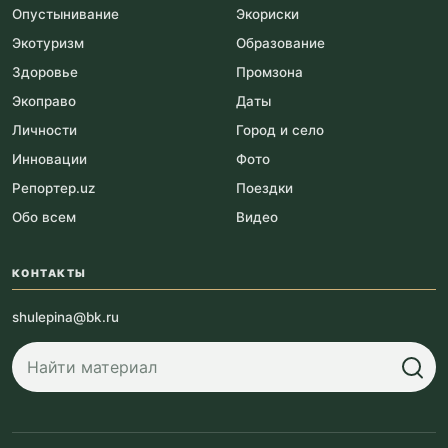
Опустынивание
Экориски
Экотуризм
Образование
Здоровье
Промзона
Экоправо
Даты
Личности
Город и село
Инновации
Фото
Репортер.uz
Поездки
Обо всем
Видео
КОНТАКТЫ
shulepina@bk.ru