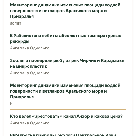
Мониторинг динамики изменения площади водной
поверхности и ветландов Аральского моря и
Приаралья
admin
В Узбекистане побиты абсолютные температурные
рекорды
Ангелина Однолько
Зоологи проверили рыбу из рек Чирчик и Карадарья
на микропластик
Ангелина Однолько
Мониторинг динамики изменения площади водной
поверхности и ветландов Аральского моря и
Приаралья
K
Кто велел «арестовать» канал Анхор и какова цена?
Ангелина Однолько
ВИЭ против природы: экологи Центральной Азии