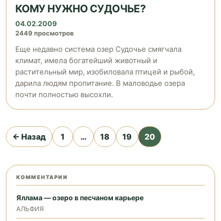
КОМУ НУЖНО СУДОЧЬЕ?
04.02.2009
2449 просмотров
Еще недавно система озер Судочье смягчала
климат, имела богатейший животный и
растительный мир, изобиловала птицей и рыбой,
дарила людям пропитание. В маловодье озера
почти полностью высохли.
Пагинация
← Назад
1
…
18
19
20
записей
КОММЕНТАРИИ
Яллама — озеро в песчаном карьере
АЛЬФИЯ