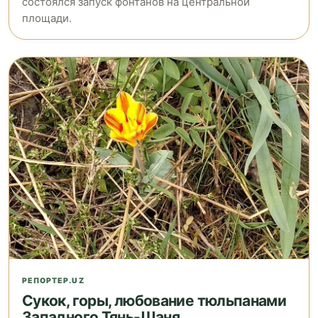
состоялся запуск фонтанов на центральной
площади.
РЕПОРТЕР.UZ
Сукок, горы, любование тюльпанами
Западного Тянь-Шаня