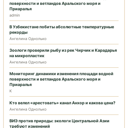
поверхности и ветландов Аральского моря и
Приаралья
admin
В Узбекистане побиты абсолютные температурные
рекорды
Ангелина Однолько
Зоологи проверили рыбу из рек Чирчик и Карадарья
на микропластик
Ангелина Однолько
Мониторинг динамики изменения площади водной
поверхности и ветландов Аральского моря и
Приаралья
K
Кто велел «арестовать» канал Анхор и какова цена?
Ангелина Однолько
ВИЭ против природы: экологи Центральной Азии
требуют изменений