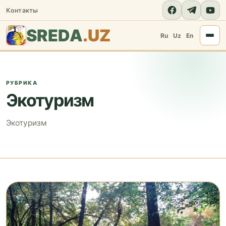
Контакты
SREDA
.UZ
Ru
Uz
En
РУБРИКА
Экотуризм
Экотуризм