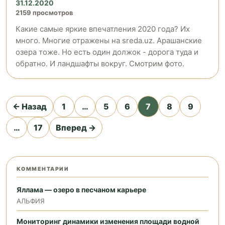
31.12.2020
2159 просмотров
Какие самые яркие впечатления 2020 года? Их
много. Многие отражены на sreda.uz. Арашанские
озера тоже. Но есть один должок - дорога туда и
обратно. И ландшафты вокруг. Смотрим фото.
Пагинация
← Назад
1
…
5
6
7
8
9
записей
…
17
Вперед →
КОММЕНТАРИИ
Яллама — озеро в песчаном карьере
АЛЬФИЯ
Мониторинг динамики изменения площади водной