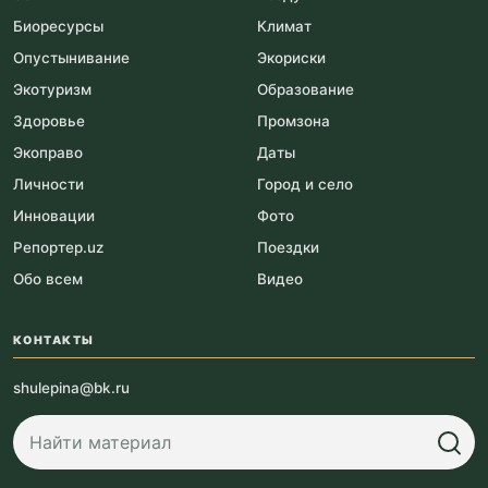
Биоресурсы
Климат
Опустынивание
Экориски
Экотуризм
Образование
Здоровье
Промзона
Экоправо
Даты
Личности
Город и село
Инновации
Фото
Репортер.uz
Поездки
Обо всем
Видео
КОНТАКТЫ
shulepina@bk.ru