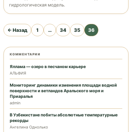
гидрологическая модель.
Пагинация
← Назад
1
…
34
35
36
записей
КОММЕНТАРИИ
Яллама — озеро в песчаном карьере
АЛЬФИЯ
Мониторинг динамики изменения площади водной
поверхности и ветландов Аральского моря и
Приаралья
admin
В Узбекистане побиты абсолютные температурные
рекорды
Ангелина Однолько