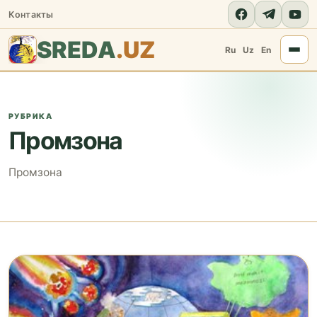
Контакты
SREDA
.UZ
Ru
Uz
En
РУБРИКА
Промзона
Промзона