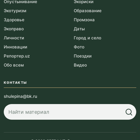
Опустынивание
Экориски
Экотуризм
Образование
Здоровье
Промзона
Экоправо
Даты
Личности
Город и село
Инновации
Фото
Репортер.uz
Поездки
Обо всем
Видео
КОНТАКТЫ
shulepina@bk.ru