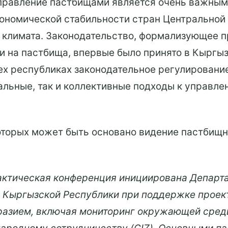
правление пастбищами является очень важным 
ономической стабильности стран Центральной 
климата. Законодательство, формализующее 
и на пастбища, впервые было принято в Кыргыз
ех республиках законодательное регулировани
альные, так и коллективные подходы к управлен
оторых может быть основано видение пастбищн
актическая конференция инициирована Депар
и Кыргызской Республики при поддержке проек
разием, включая мониторинг окружающей сред