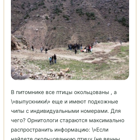
В питомнике все птицы окольцованы , а
\»выпускники\» еще и имеют подкожные
чипы с индивидуальными номерами. Для
чего? Орнитологи стараются максимально
распространить информацию: \»Если
найдете окольцованную птицу (не вечны