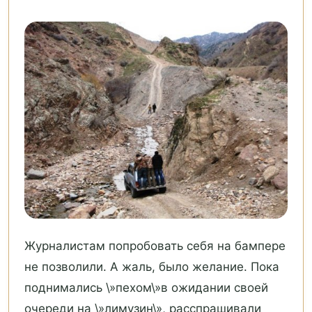
Журналистам попробовать себя на бампере
не позволили. А жаль, было желание. Пока
поднимались \»пехом\»в ожидании своей
очереди на \»лимузин\», расспрашивали