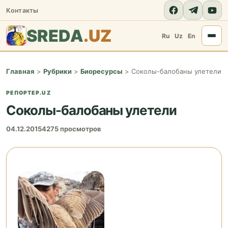
Контакты
SREDA
.UZ
Ru
Uz
En
Главная
>
Рубрики
>
Биоресурсы
>
Cоколы-балобаны улетели
РЕПОРТЕР.UZ
Cоколы-балобаны улетели
04.12.2015
4275 просмотров