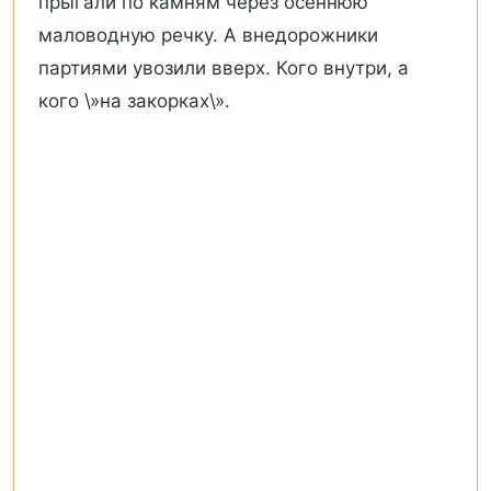
прыгали по камням через осеннюю
маловодную речку. А внедорожники
партиями увозили вверх. Кого внутри, а
кого \»на закорках\».