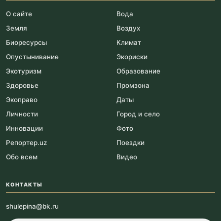
О сайте
Вода
Земля
Воздух
Биоресурсы
Климат
Опустынивание
Экориски
Экотуризм
Образование
Здоровье
Промзона
Экоправо
Даты
Личности
Город и село
Инновации
Фото
Репортер.uz
Поездки
Обо всем
Видео
КОНТАКТЫ
shulepina@bk.ru