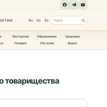
ВИТИИ
Ru
Uz
En
и
Экотуризм
Образование
Здоровье
.uz
Поездки
Обо всем
Видео
го товарищества