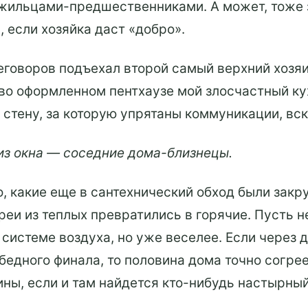
 жильцами-предшественниками. А может, тоже з
, если хозяйка даст «добро».
говоров подъехал второй самый верхний хозяин
иво оформленном пентхаузе мой злосчастный ку
 стену, за которую упрятаны коммуникации, вс
 из окна — соседние дома-близнецы.
, какие еще в сантехнический обход были закр
реи из теплых превратились в горячие. Пусть н
системе воздуха, но уже веселее. Если через 
бедного финала, то половина дома точно согрее
ины, если и там найдется кто-нибудь настырный