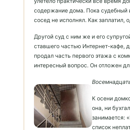
улетело практически все время дом
содержание дома. Пока судебный 
сосед не исполнял. Как заплатил, 
Другой суд с ним же и его супруго
ставшего частью Интернет-кафе, да
продал часть первого этажа с ко
интересный вопрос. Он отложен дл
Восемнадцаты
К осени домк
она, ни бухга
занимается: «
список непла