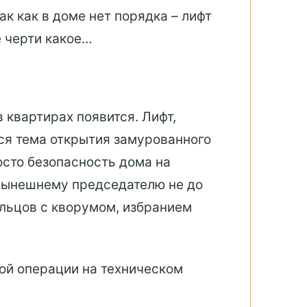
ак как в доме нет порядка – лифт
е черти какое…
 квартирах появится. Лифт,
тся тема открытия замурованного
осто безопасность дома на
 Нынешнему председателю не до
ильцов с кворумом, избранием
кой операции на техническом