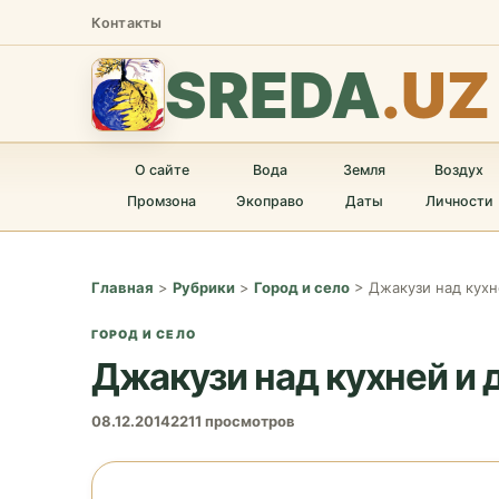
Контакты
SREDA
.UZ
О сайте
Вода
Земля
Воздух
Промзона
Экоправо
Даты
Личности
Главная
>
Рубрики
>
Город и село
>
Джакузи над кух
ГОРОД И СЕЛО
Джакузи над кухней и 
08.12.2014
2211 просмотров