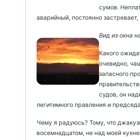
сумов. Неплат
аварийный, постоянно застревает,
Вид из окна н
Какого ожидат
очевидно, ча
запасного пр
правительств
судов, он на
легитимного правления и председат
Чему я радуюсь? Тому, что джакуз
восемнадцатом, не над моей кухне