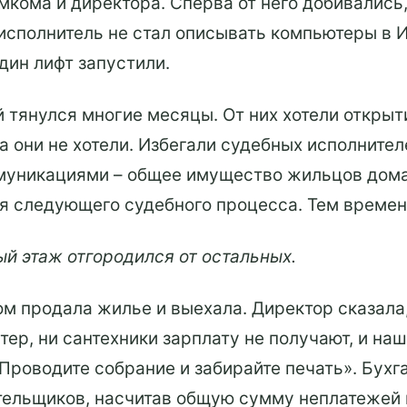
кома и директора. Сперва от него добивались,
исполнитель не стал описывать компьютеры в 
один лифт запустили.
й тянулся многие месяцы. От них хотели откры
 они не хотели. Избегали судебных исполнител
ммуникациями – общее имущество жильцов дома
я следующего судебного процесса. Тем времен
й этаж отгородился от остальных.
ом продала жилье и выехала. Директор сказала,
лтер, ни сантехники зарплату не получают, и н
Проводите собрание и забирайте печать». Бухг
тельщиков, насчитав общую сумму неплатежей 