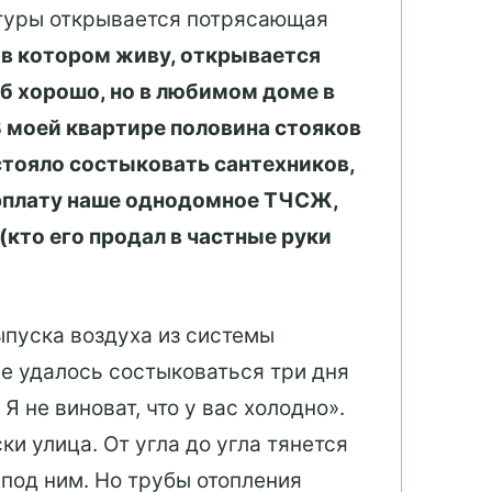
отуры открывается потрясающая
 в котором живу, открывается
б хорошо, но в любимом доме в
 моей квартире половина стояков
стояло состыковать сантехников,
арплату наше однодомное ТЧСЖ,
(кто его продал в частные руки
выпуска воздуха из системы
 не удалось состыковаться три дня
Я не виноват, что у вас холодно».
и улица. От угла до угла тянется
 под ним. Но трубы отопления