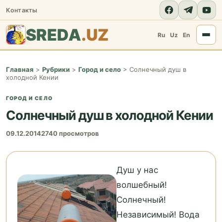
Контакты
SREDA
.UZ
Ru
Uz
En
Главная
>
Рубрики
>
Город и село
>
Солнечный душ в
холодной Кении
ГОРОД И СЕЛО
Солнечный душ в холодной Кении
09.12.2014
2740 просмотров
Душ у нас
волшебный!
Солнечный!
Независимый! Вода