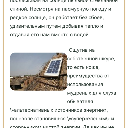
поблескивая на солнце пыльной стеклянной
спиной. Несмотря на пасмурную погоду и
редкое солнце, он работает без сбоев,
удивительным путем добывая тепло и
отдавая его нам вместе с водой.
[Ощутив на
собственной шкуре,
то есть коже,
преимущества от
использования
мудреных для слуха
обывателя
\»альтернативных источников энергии\»,
поневоле становишься \»суперзеленым\» и
сторонником чистой энергии. Да как им не