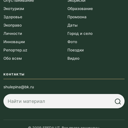
Опустынивание
Экориски
Экотуризм
Образование
Здоровье
Промзона
Экоправо
Даты
Личности
Город и село
Инновации
Фото
Репортер.uz
Поездки
Обо всем
Видео
КОНТАКТЫ
shulepina@bk.ru
© 2009 SREDA.UZ. Все права защищены.