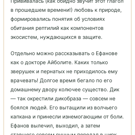
Прививалась (как обидно звучит этот глагол
в прошедшем времени!) любовь к природе,
формировались понятия об условиях
обитания рептилий как компонентов
экосистем, нуждающихся в защите.
Отдельно можно рассказывать о Ефанове
как о докторе Айболите. Каких только
зверушек и пернатых не приходилось ему
врачевать! Долгое время бегало по его
домашнему двору колючее существо. Дик
— так окрестили дикобраза — совсем не
боялся людей. Его вытащили из волчьего
капкана и принесли изнемогающим от боли.
Ефанов вылечил, выходил, а затем
ставшего совсем ручным передал в цирк.