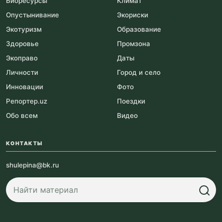
Биоресурсы
Климат
Опустынивание
Экориски
Экотуризм
Образование
Здоровье
Промзона
Экоправо
Даты
Личности
Город и село
Инновации
Фото
Репортер.uz
Поездки
Обо всем
Видео
КОНТАКТЫ
shulepina@bk.ru