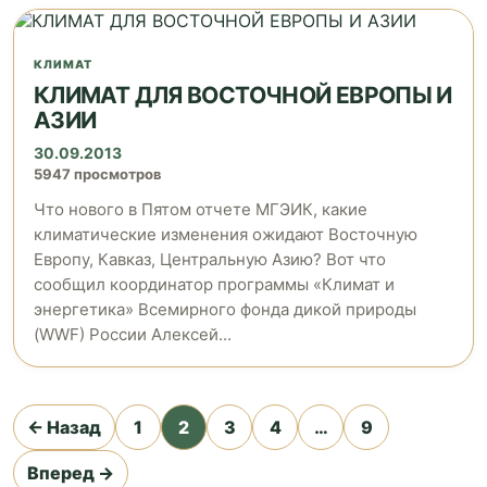
КЛИМАТ
КЛИМАТ ДЛЯ ВОСТОЧНОЙ ЕВРОПЫ И
АЗИИ
30.09.2013
5947 просмотров
Что нового в Пятом отчете МГЭИК, какие
климатические изменения ожидают Восточную
Европу, Кавказ, Центральную Азию? Вот что
сообщил координатор программы «Климат и
энергетика» Всемирного фонда дикой природы
(WWF) России Алексей...
Пагинация
← Назад
1
2
3
4
…
9
записей
Вперед →