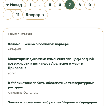
Пагинация
← Назад
1
…
5
6
7
8
9
записей
…
11
Вперед →
КОММЕНТАРИИ
Яллама — озеро в песчаном карьере
АЛЬФИЯ
Мониторинг динамики изменения площади водной
поверхности и ветландов Аральского моря и
Приаралья
admin
В Узбекистане побиты абсолютные температурные
рекорды
Ангелина Однолько
Зоологи проверили рыбу из рек Чирчик и Карадарья