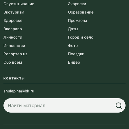
Опустынивание
Экориски
Экотуризм
Образование
Здоровье
Промзона
Экоправо
Даты
Личности
Город и село
Инновации
Фото
Репортер.uz
Поездки
Обо всем
Видео
КОНТАКТЫ
shulepina@bk.ru