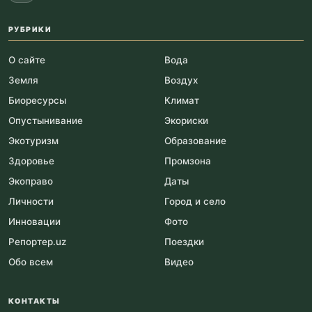
РУБРИКИ
О сайте
Вода
Земля
Воздух
Биоресурсы
Климат
Опустынивание
Экориски
Экотуризм
Образование
Здоровье
Промзона
Экоправо
Даты
Личности
Город и село
Инновации
Фото
Репортер.uz
Поездки
Обо всем
Видео
КОНТАКТЫ