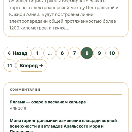
об инвестициях Группы Всемирного банка в
торговлю электроэнергией между Центральной и
Южной Азией. Будут построены линии
электропередачи общей протяженностью более
1200 километров, а также...
Пагинация
← Назад
1
…
6
7
8
9
10
записей
11
Вперед →
КОММЕНТАРИИ
Яллама — озеро в песчаном карьере
АЛЬФИЯ
Мониторинг динамики изменения площади водной
поверхности и ветландов Аральского моря и
Приаралья