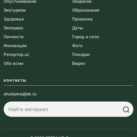
Опустынивание
Экориски
Экотуризм
Образование
Здоровье
Промзона
Экоправо
Даты
Личности
Город и село
Инновации
Фото
Репортер.uz
Поездки
Обо всем
Видео
КОНТАКТЫ
shulepina@bk.ru